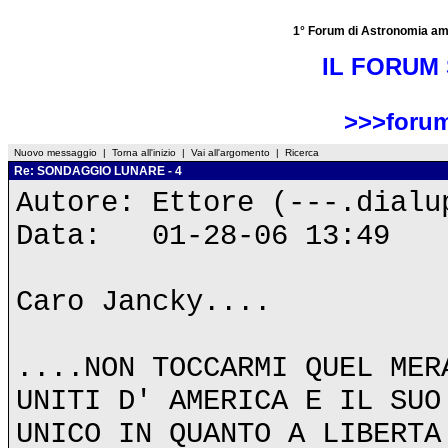
1° Forum di Astronomia amator
IL FORUM 
>>>forum
Nuovo messaggio
|
Torna all'inizio
|
Vai all'argomento
|
Ricerca
Re: SONDAGGIO LUNARE - 4
Autore: Ettore (---.dialu
Data: 01-28-06 13:49
Caro Jancky....
....NON TOCCARMI QUEL MER
UNITI D' AMERICA E IL SUO
UNICO IN QUANTO A LIBERTA